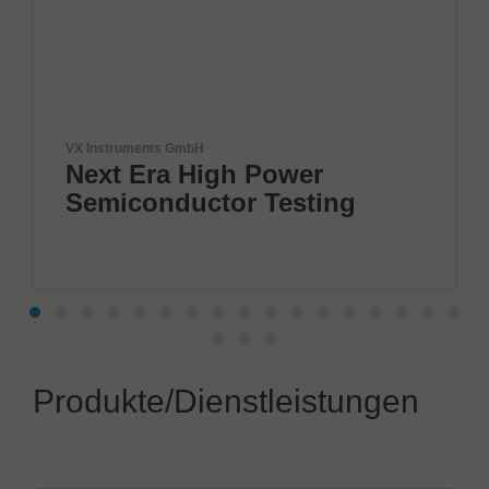
mbH
Festo SE & Co. KG
 High Power
Führender A
uctor Testing
Automatisie
Produkte/Dienstleistungen