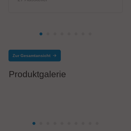
Zur Gesamtansicht
Produktgalerie
ETL Prüftechnik GmbH
ATS400 | Elektrischer Sicherheitstester