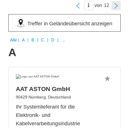
von
Treffer in Geländeübersicht anzeigen
Alle
| A | B | C | D | E | F | G | H | I | J | K | L | M | N | O | P | Q | R | S | T | U | V | W | X | Y | Z
A
AAT ASTON GmbH
90429 Nürnberg, Deutschland
Ihr Systemlieferant für die
Elektronik- und
Kabelverarbeitungsindustrie