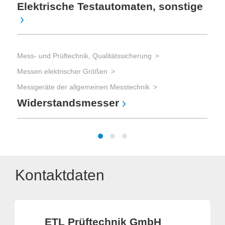
Elektrische Testautomaten, sonstige
Mes
Mes
Sch
Mess- und Prüftechnik, Qualitätssicherung
Er
Messen elektrischer Größen
Messgeräte der allgemeinen Messtechnik
Widerstandsmesser
Kontaktdaten
ETL Prüftechnik GmbH