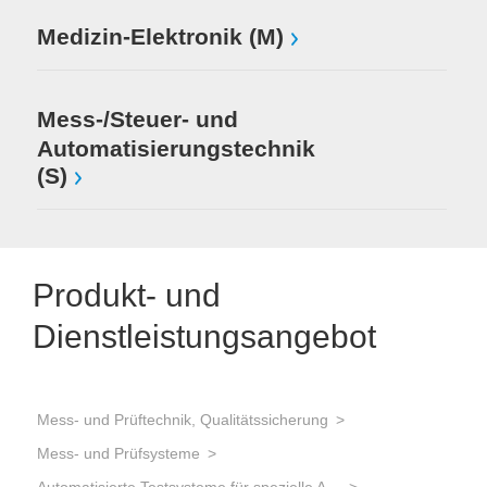
Medizin-Elektronik (M)
Mess-/Steuer- und
Automatisierungstechnik
(S)
Produkt- und
Dienstleistungsangebot
Mess- und Prüftechnik, Qualitätssicherung
Mes
Mess- und Prüfsysteme
Mes