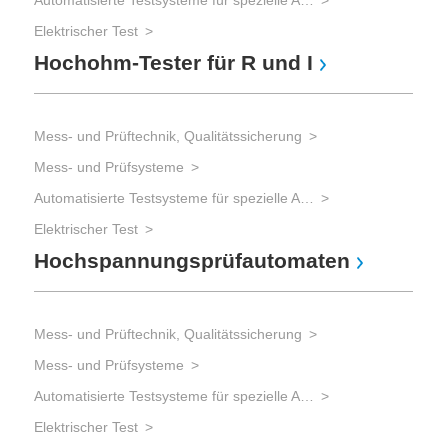
Automatisierte Testsysteme für spezielle Aufgaben
Mes
Im
Elektrischer Test
Hochohm-Tester für R und I
Mes
Mess- und Prüftechnik, Qualitätssicherung
Mes
Mess- und Prüfsysteme
Mes
Os
Automatisierte Testsysteme für spezielle Aufgaben
Elektrischer Test
Hochspannungsprüfautomaten
Mes
Mes
Mess- und Prüftechnik, Qualitätssicherung
Mes
Mess- und Prüfsysteme
Sch
Re
Automatisierte Testsysteme für spezielle Aufgaben
Elektrischer Test