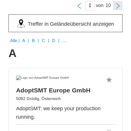
von
Treffer in Geländeübersicht anzeigen
Alle
| A | B | C | D | E | F | G | H | I | J | K | L | M | N | O | P | Q | R | S | T | U | V | W | Y | Z
A
AdoptSMT Europe GmbH
5082 Grödig, Österreich
AdoptSMT: we keep your production
running.