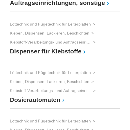
Auftragseinrichtungen, sonstige
Me
Do
Löttechnik und Fügetechnik für Leiterplatten
Löt
Kleben, Dispensen, Lackieren, Beschichten
Löt
Klebstoff-Verarbeitungs- und Auftragseinrichtungen
La
Dispenser für Klebstoffe
Löt
Löttechnik und Fügetechnik für Leiterplatten
Löt
Kleben, Dispensen, Lackieren, Beschichten
Se
Klebstoff-Verarbeitungs- und Auftragseinrichtungen
Dosierautomaten
Löt
Löt
Löttechnik und Fügetechnik für Leiterplatten
Lö