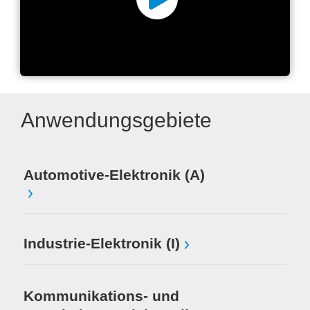
mta robotics Hochpräzises
Dosieren und Löten
Anwendungsgebiete
Automotive-Elektronik (A)
Me
Au
(S
Industrie-Elektronik (I)
Mi
El
Kommunikations- und