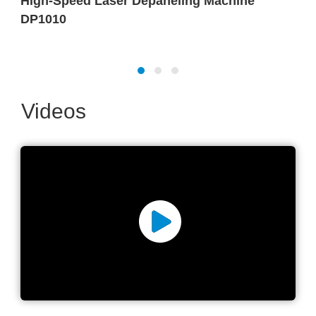
High-Speed Laser Depaneling Machine
DP1010
Videos
Laser micromachining
excellence