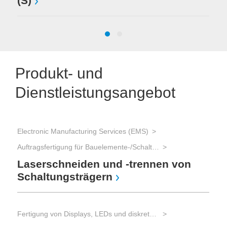
(S)
Produkt- und
Dienstleistungsangebot
Electronic Manufacturing Services (EMS)
Auftragsfertigung für Bauelemente-/Schaltungsträgerherstellung
Laserschneiden und -trennen von
Nut
Schaltungsträgern
La
Fertigung von Displays, LEDs und diskreten Bauelementen
Mat