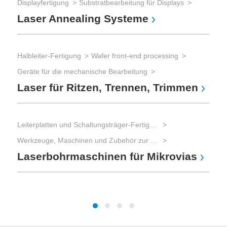
Displayfertigung
Substratbearbeitung für Displays
Las
Laser Annealing Systeme
La
Halbleiter-Fertigung
Wafer front-end processing
Mat
Geräte für die mechanische Bearbeitung
Las
Laser für Ritzen, Trennen, Trimmen
La
Leiterplatten und Schaltungsträger-Fertigung
Mat
Werkzeuge, Maschinen und Zubehör zur Leiterplatten-Bearbeitung
Las
Laserbohrmaschinen für Mikrovias
La
Be