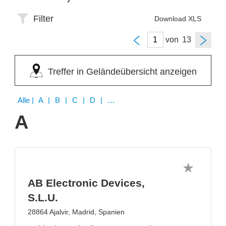
Filter
Download XLS
von
Treffer in Geländeübersicht anzeigen
Alle
| A | B | C | D | E | F | G | H | I | J | K | L | M | N | O | P | Q | R | S | T | U | V | W | Y | Z
A
AB Electronic Devices,
S.L.U.
28864 Ajalvir, Madrid, Spanien