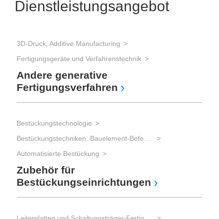
Dienstleistungsangebot
3D-Druck, Additive Manufacturing
Lött
Fertigungsgeräte und Verfahrenstechnik
Löt
Lö
Andere generative
Fertigungsverfahren
Mes
Bestückungstechnologie
Mes
Bestückungstechniken, Bauelement-Befestigung
Tes
Automatisierte Bestückung
In
Zubehör für
Bestückungseinrichtungen
Mes
Mes
Leiterplatten und Schaltungsträger-Fertigung