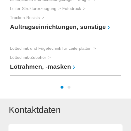
Tes
Leiter-Strukturerzeugung
Fotodruck
Fu
Trocken-Resists
Auftragseinrichtungen, sonstige
Prod
Löttechnik und Fügetechnik für Leiterplatten
Komm
Löttechnik-Zubehör
Ko
Lötrahmen, -masken
Ge
Kontaktdaten