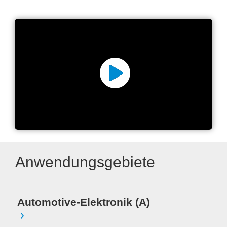
In Circuit Testing
Anwendungsgebiete
Me
Automotive-Elektronik (A)