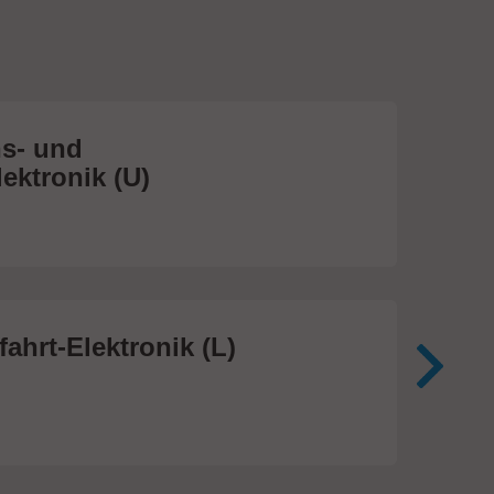
s- und
Me
ektronik (U)
(S
474
ahrt-Elektronik (L)
Me
In
81 