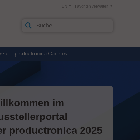
EN
Favoriten verwalten
esse
productronica Careers
illkommen im
usstellerportal
er productronica 2025