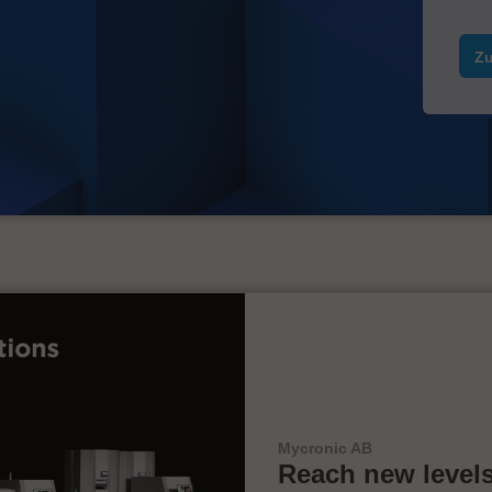
Zu
Mycronic AB
Reach new levels