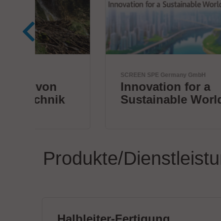
SCREEN SPE Germany GmbH
Innovation for a
k
Sustainable World
Produkte/Dienstleist
Halbleiter-Fertigung