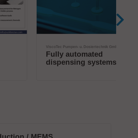
ViscoTec Pumpen- u. Dosiertechnik GmbH
Univ
Fully automated
Er
dispensing systems.
de
duction / MEMS
Le