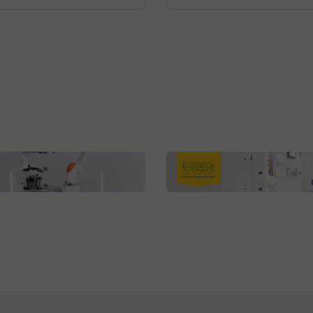
Robotics
ESSEGI AUTOMATION S.r.l.
BMOVER
ISM UltraFlex Series