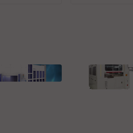
 Technologies GmbH
guard
Velomax Systems Pte. Ltd.
AST-9000 Automated
Programming System