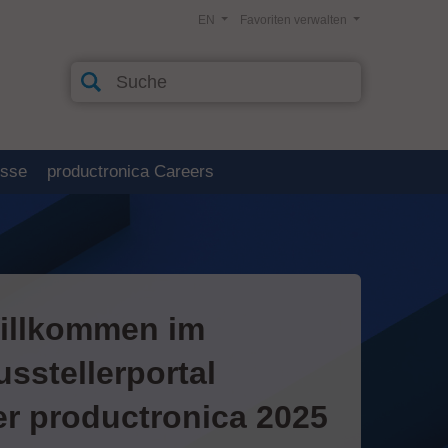
EN
Favoriten verwalten
esse
productronica Careers
illkommen im
usstellerportal
er productronica 2025