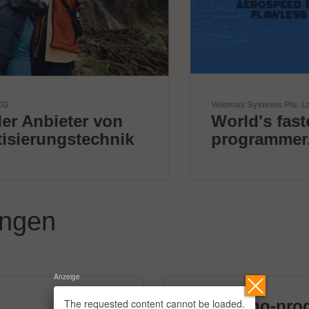
Velomax Systems Pte. Ltd.
World's fastest IC
programmer.
ungen
Anzeige
The requested content cannot be loaded.
micronano-pro