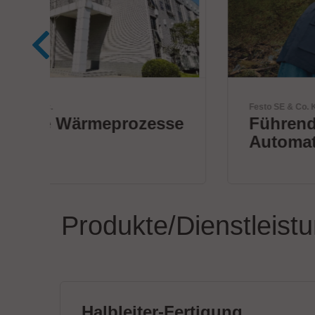
Festo SE & Co. KG
se
Führender Anbieter von
Automatisierungstechnik
Produkte/Dienstleist
Halbleiter-Fertigung