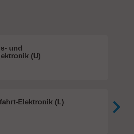
s- und
Me
ektronik (U)
(S
474
ahrt-Elektronik (L)
Me
In
81 