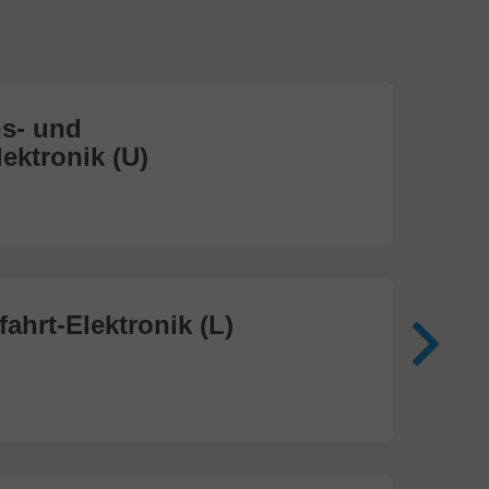
s- und
Me
ektronik (U)
(S
474
ahrt-Elektronik (L)
Me
In
81 