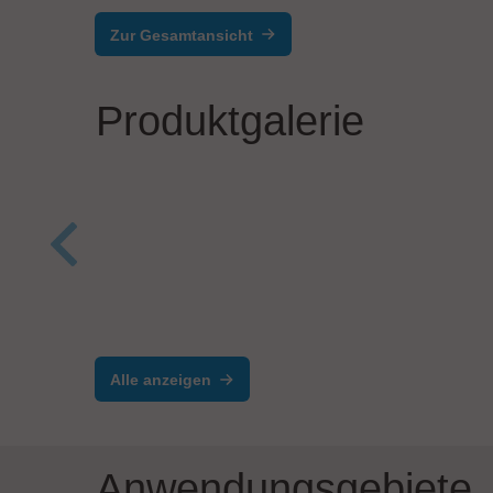
Zur Gesamtansicht
Produktgalerie
Plas
RED
ViscoTec Pumpen- u. Dosiertechnik
GmbH
1-component Dispenser
Alle anzeigen
vipro-PUMP
Anwendungsgebiete