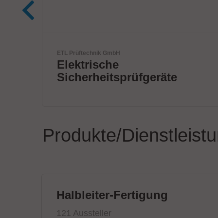
VX Instruments GmbH
Next Era High Power
Semiconductor Testing
Produkte/Dienstleist
Halbleiter-Fertigung
121 Aussteller