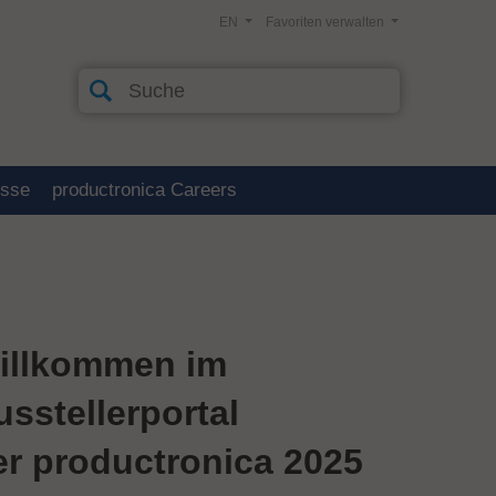
EN
Favoriten verwalten
esse
productronica Careers
illkommen im
usstellerportal
er productronica 2025