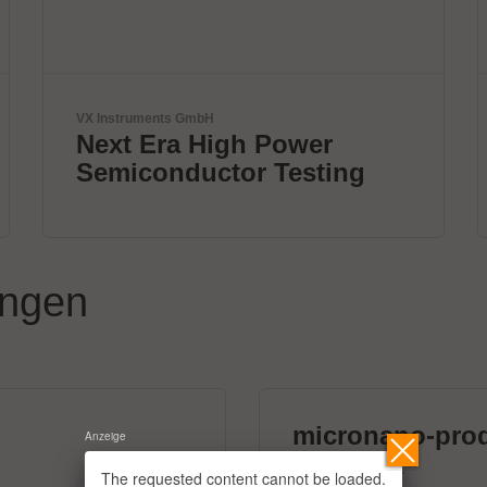
JBC Soldering, S.L.
The Soldering Co.
ungen
micronano-pro
Anzeige
39 Aussteller
The requested content cannot be loaded.