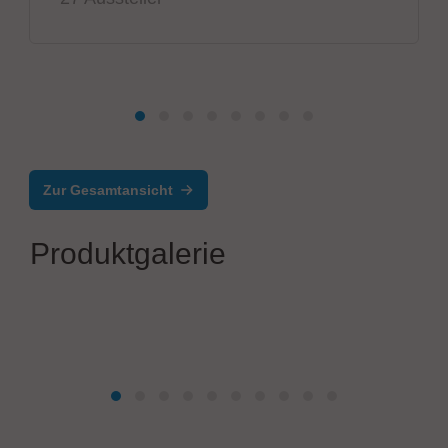
Zur Gesamtansicht
Produktgalerie
PIA Automation Amberg GmbH
Case Study PIA Invertermontage