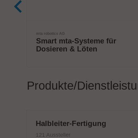
Festo SE & Co. KG
r
Führender Anbieter von
Automatisierungstechnik
Produkte/Dienstleist
Halbleiter-Fertigung
121 Aussteller