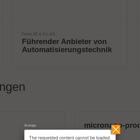
ETL Prüftechnik GmbH
Elektrische
Sicherheitsprüfgeräte
ungen
micronano-pro
Anzeige
39 Aussteller
The requested content cannot be loaded.