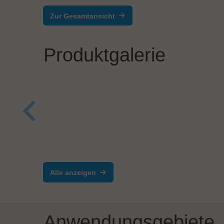
Zur Gesamtansicht
Produktgalerie
Salv
Pro
ETL Prüftechnik GmbH
ATS600 | Der Neue
Elektrische
Alle anzeigen
Sicherheitstester
Anwendungsgebiete