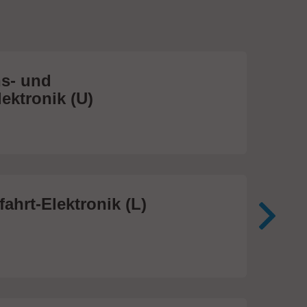
s- und
Me
ektronik (U)
(S
474
ahrt-Elektronik (L)
Me
In
81 