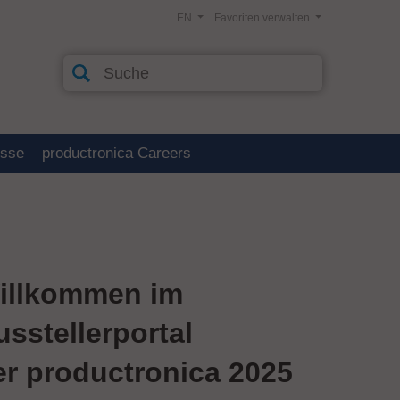
EN
Favoriten verwalten
esse
productronica Careers
illkommen im
usstellerportal
er productronica 2025