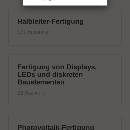
Halbleiter-Fertigung
121 Aussteller
Fertigung von Displays,
LEDs und diskreten
Bauelementen
22 Aussteller
Photovoltaik-Fertigung