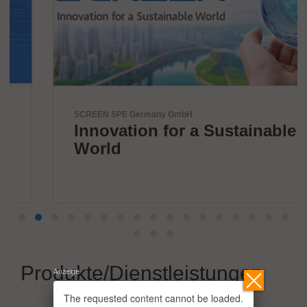
SCREEN SPE Germany GmbH
Innovation for a Sustainable
World
Produkte/Dienstleistungen
Anzeige
The requested content cannot be loaded.