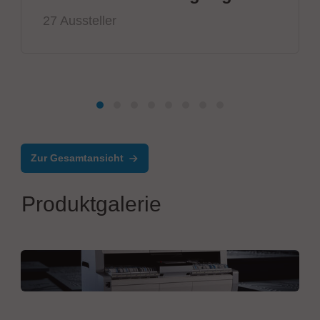
27 Aussteller
Zur Gesamtansicht
Produktgalerie
Mycronic AB
MYPro™ A40 component placement