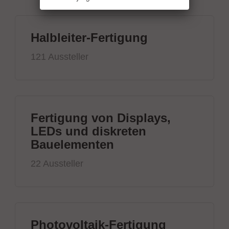
Halbleiter-Fertigung
121 Aussteller
Fertigung von Displays,
LEDs und diskreten
Bauelementen
22 Aussteller
Photovoltaik-Fertigung