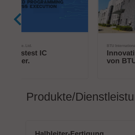
BTU International Inc.
Innovative Wärmeprozesse
von BTU
Produkte/Dienstleist
Halbleiter-Fertigung