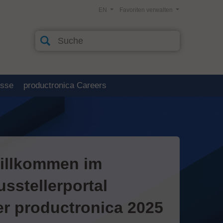
EN
Favoriten verwalten
esse
productronica Careers
illkommen im
usstellerportal
er productronica 2025