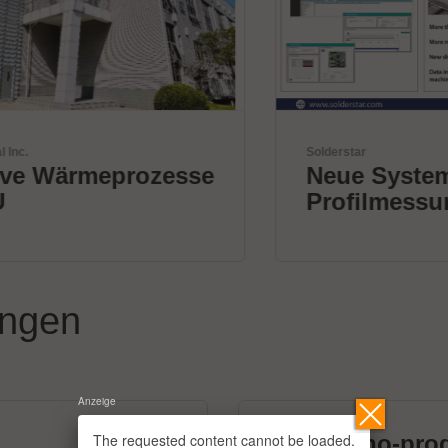
Solderstar
Neue Systeme zur
Profilmessung
ungen
Anzeige
The requested content cannot be loaded.
micronano-pro