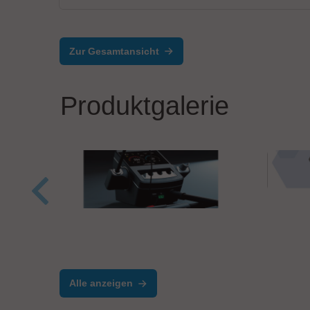
Zur Gesamtansicht
Produktgalerie
Yama
YR
JBC Soldering, S.L.
J.AIR Kompakte
Heißluftstation
Alle anzeigen