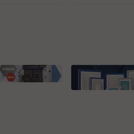
ha Robotics
M20
Christian Koenen Group
SCHABLONEN. SIEBE.
PRÄZISION.