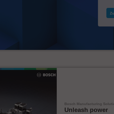
Zu
Bosch Manufacturing Solut
Unleash power