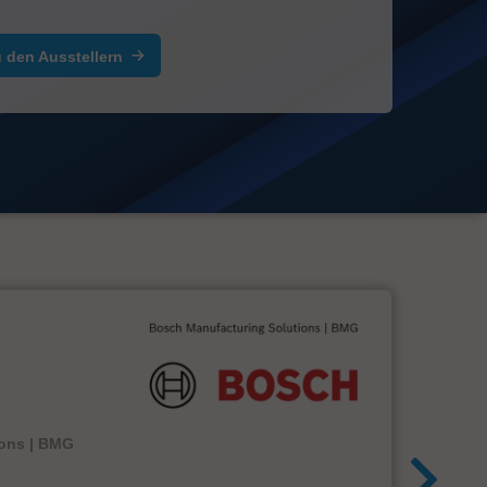
 den Ausstellern
ions | BMG