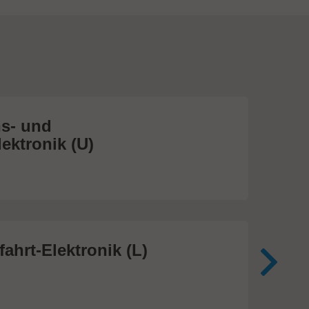
s- und
Me
ektronik (U)
(S
474
ahrt-Elektronik (L)
Me
In
81 