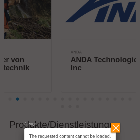
ANDA
ANDA Technologies USA,
Inc
Produkte/Dienstleistungen
Anzeige
The requested content cannot be loaded.