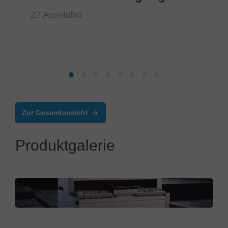
27 Aussteller
Zur Gesamtansicht
Produktgalerie
Mycronic AB
MYPro™ A40 component placement