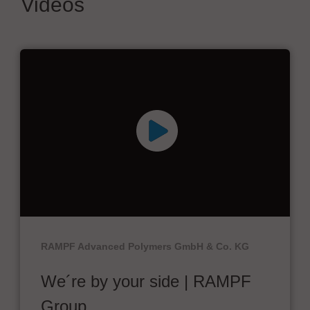
Videos
RAMPF Advanced Polymers GmbH & Co. KG
We´re by your side | RAMPF
Group