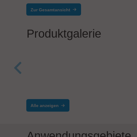
Zur Gesamtansicht
Produktgalerie
JBC Soldering, S.L.
JBC S
C.IRON Kompakte Multi-
J.A
Tool-Station
Heiß
Alle anzeigen
Anwendungsgebiete