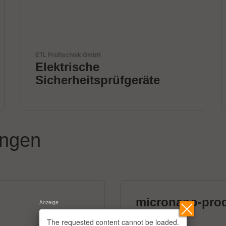
ELANTAS Europe GmbH
Electronic Protection
ungen
micronano-pro
Anzeige
39 Aussteller
The requested content cannot be loaded.