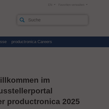
EN
Favoriten verwalten
esse
productronica Careers
illkommen im
usstellerportal
er productronica 2025