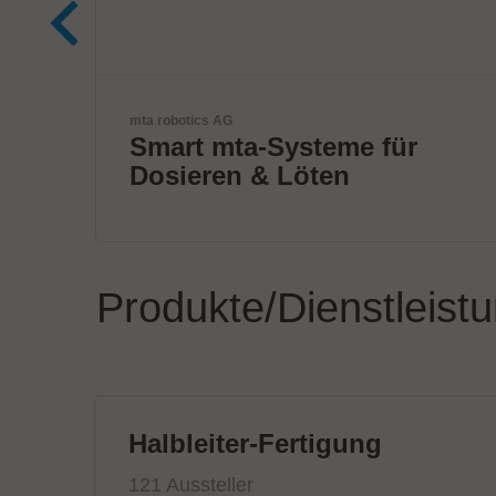
ETL Prüftechnik GmbH
r
Elektrische
Sicherheitsprüfgeräte
Produkte/Dienstleist
Halbleiter-Fertigung
121 Aussteller