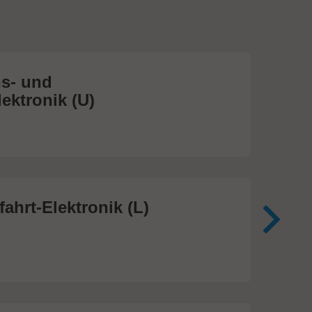
s- und
Me
ektronik (U)
(S
474
ahrt-Elektronik (L)
Me
In
81 