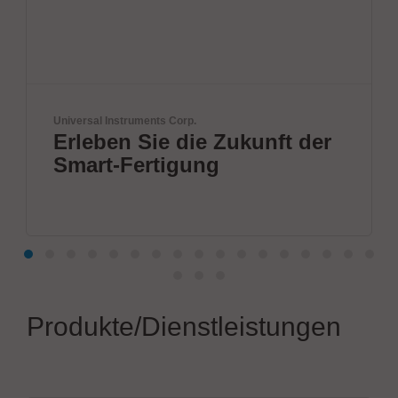
l Instruments Corp.
IPTE Factory
ben Sie die Zukunft der
Zukunf
rt-Fertigung
Autom
Produkte/Dienstleistungen