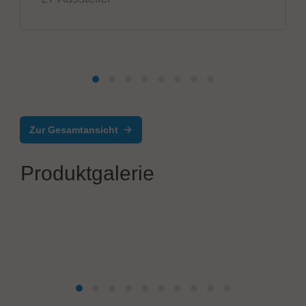
Zur Gesamtansicht
Produktgalerie
Photonics Systems GmbH
High-Speed Laser Depaneling Machine