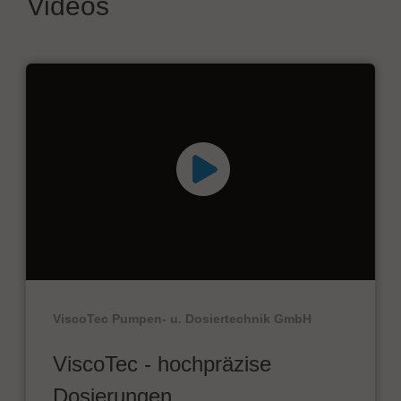
Videos
ViscoTec Pumpen- u. Dosiertechnik GmbH
ViscoTec - hochpräzise
Dosierungen