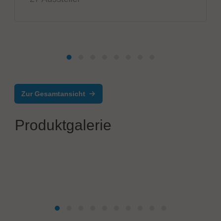
Zur Gesamtansicht
Produktgalerie
SCREEN SPE Germany GmbH
Wafer Pattern Inspection System ZI-3600