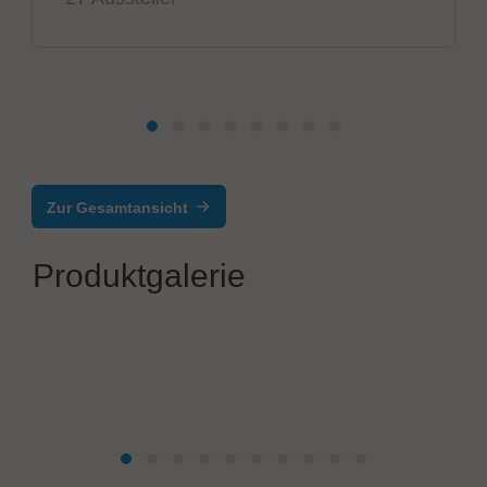
Zur Gesamtansicht
Produktgalerie
TimeLine Business Solutions Group, Zentrale: Gebauer
GmbH