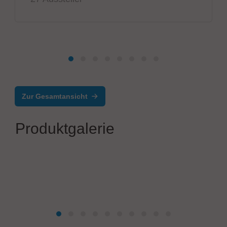
Zur Gesamtansicht
Produktgalerie
MBtech
N29HV-AL, a unique inline stencil cleaner