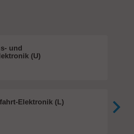
s- und
Me
ektronik (U)
(S
474
ahrt-Elektronik (L)
Me
In
81 