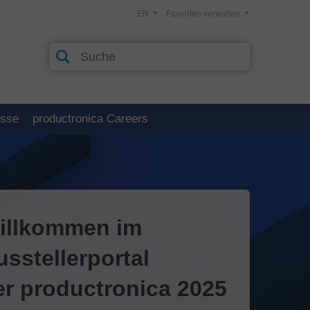
EN
Favoriten verwalten
esse
productronica Careers
illkommen im
usstellerportal
er productronica 2025