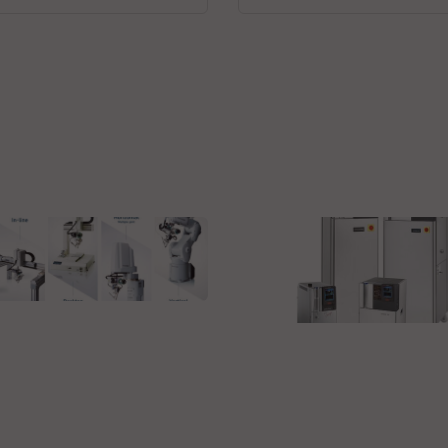
 Unix Co., Ltd.
otic Soldering and
Peter HUBER Kältemaschinen
SE
omation
Dynamische
Temperiersysteme