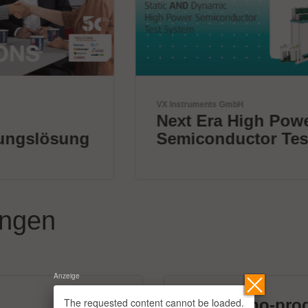
VX Instruments GmbH
Next Era High Power
Semiconductor Testing
ungen
Anzeige
The requested content cannot be loaded.
micronano-pro