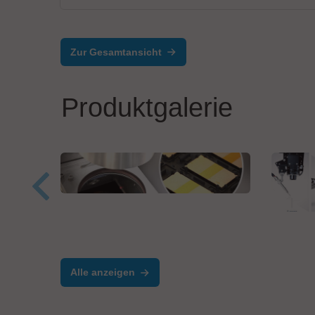
Zur Gesamtansicht
Produktgalerie
Plasmatreat GmbH
REDOX-Tool
Japan
Rob
Aut
Alle anzeigen