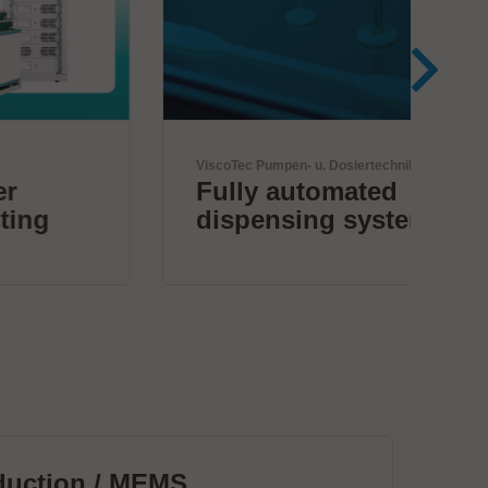
ViscoTec Pumpen- u. Dosiertechnik GmbH
AN
Fully automated
A
dispensing systems.
In
duction / MEMS
Le