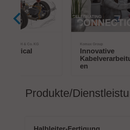
Komax Group
Innovative
Kabelverarbeitungslösung
en
Produkte/Dienstleist
Halbleiter-Fertigung