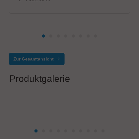
Zur Gesamtansicht
Produktgalerie
Ersa GmbH & Co. KG
VERSAFIT ONE – Semiautomatisches