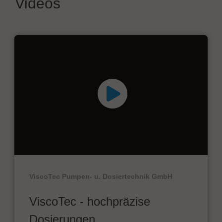
Videos
ViscoTec Pumpen- u. Dosiertechnik GmbH
ViscoTec - hochpräzise
Dosierungen