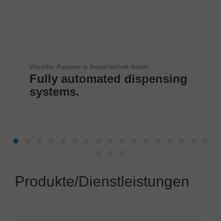
u. Dosiertechnik GmbH
VX Instruments GmbH
omated dispensing
Next Era Hi
Semiconduct
Produkte/Dienstleistungen