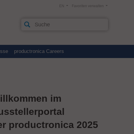
EN
Favoriten verwalten
esse
productronica Careers
illkommen im
usstellerportal
er productronica 2025