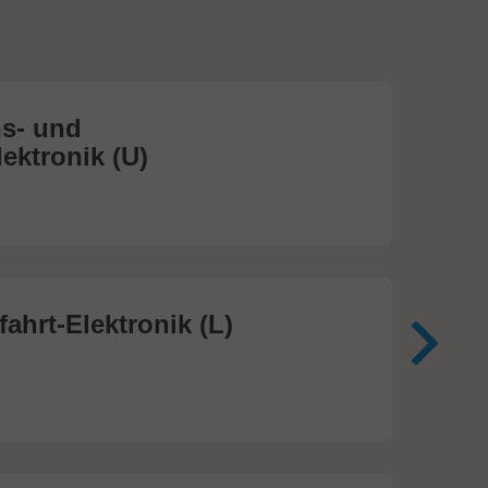
s- und
Me
ektronik (U)
(S
474
ahrt-Elektronik (L)
Me
In
81 