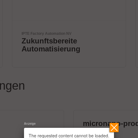
SCREEN SPE Germany GmbH
Innovation for a
Sustainable World
ungen
micronano-pro
Anzeige
39 Aussteller
The requested content cannot be loaded.