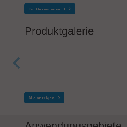
Zur Gesamtansicht
Produktgalerie
Kardex
IBL-
Pickleistung &
IBL
Materialverfügbarkeit bei
Dam
Alle anzeigen
Wipotec
BL
Anwendungsgebiete