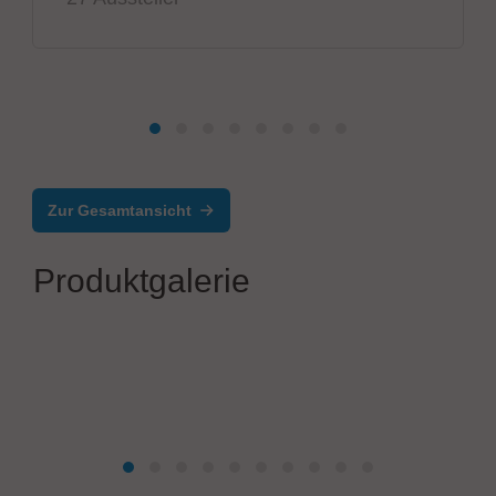
Zur Gesamtansicht
Produktgalerie
Mycronic AB
MY700 Jet printer and Dispenser