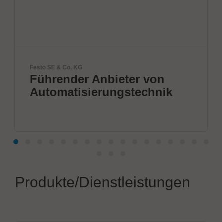
KG
ETL Prüftechnik Gmb
er Anbieter von
Elektrisch
isierungstechnik
Sicherheit
Produkte/Dienstleistungen