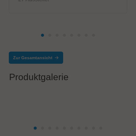
Zur Gesamtansicht
Produktgalerie
TimeLine Business Solutions Group, Zentrale: Gebauer
GmbH