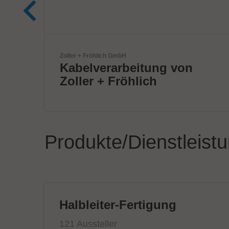
Yamaha Robotics
on
DISCOVER 1 STOP
SMART SOLUTION
Produkte/Dienstleist
Halbleiter-Fertigung
121 Aussteller