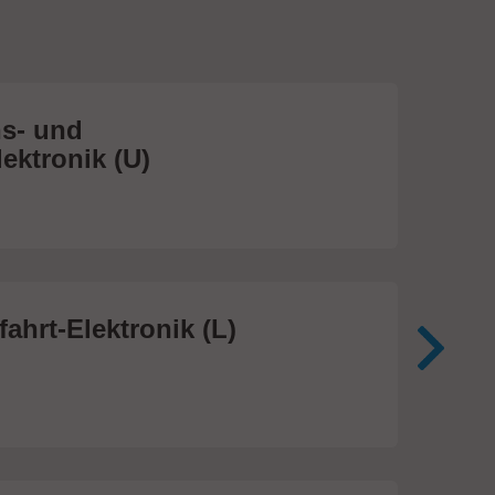
s- und
Me
ektronik (U)
(S
474
ahrt-Elektronik (L)
Me
In
81 