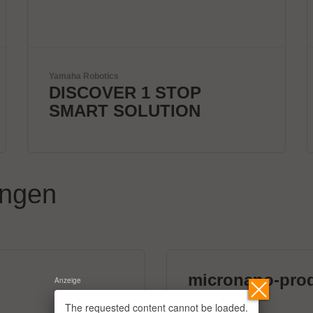
ETL Prüftechnik GmbH
Elektrische
Sicherheitsprüfgeräte
ungen
micronano-pro
Anzeige
39 Aussteller
The requested content cannot be loaded.