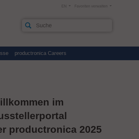
EN
Favoriten verwalten
esse
productronica Careers
illkommen im
usstellerportal
er productronica 2025