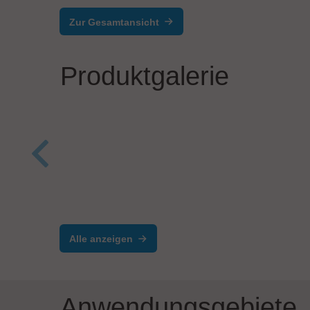
Zur Gesamtansicht
Produktgalerie
SCREEN SPE Germany GmbH
Balth
Wafer Pattern Inspection
Balt
System ZI-3600
syst
Alle anzeigen
Anwendungsgebiete