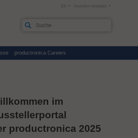
EN
Favoriten verwalten
esse
productronica Careers
illkommen im
usstellerportal
er productronica 2025