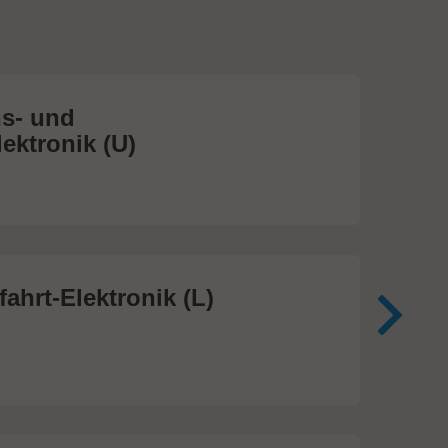
s- und
Me
ektronik (U)
(S
474
ahrt-Elektronik (L)
Me
In
81 