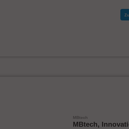
Zu
MBtech
MBtech, Innovat