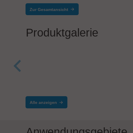
Zur Gesamtansicht
Produktgalerie
TRESTON Deutschland GmbH
Cenc
Concept Ergo –
Worl
ergonomisch, modular,
flex
Alle anzeigen
ESD-sicher.
pla
Anwendungsgebiete