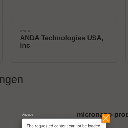
VX Instruments GmbH
Next Era High Power
Semiconductor Testing
ungen
micronano-pro
Anzeige
39 Aussteller
The requested content cannot be loaded.