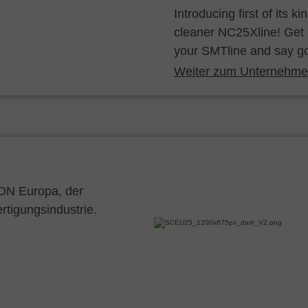
Introducing first of its k
cleaner NC25Xline! Get 
your SMTline and say g
Weiter zum Unternehmen
CON Europa, der
ertigungsindustrie.