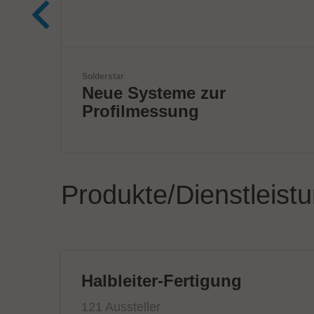
ANDA
ANDA Technologies USA,
Inc
Produkte/Dienstleist
Halbleiter-Fertigung
121 Aussteller