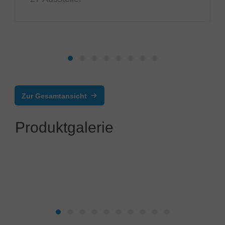
Zur Gesamtansicht
Produktgalerie
JBC Soldering, S.L.
J.AIR Kompakte Heißluftstation