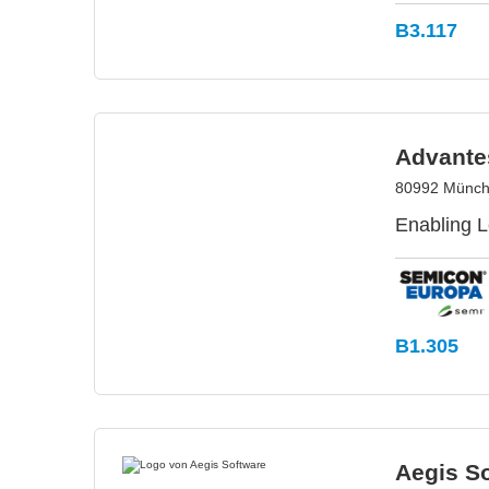
B3.117
Advante
80992 Münch
Enabling L
B1.305
Aegis S