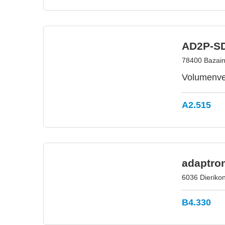
AD2P-SD
78400 Bazainv
Volumenver
A2.515
adaptro
6036 Dieriko
B4.330