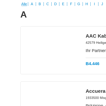
Alle
A
B
C
D
E
F
G
H
I
J
A
AAC Kab
42579 Heilig
Ihr Partne
B4.446
Accuera
1933500 Misga
Präzision,