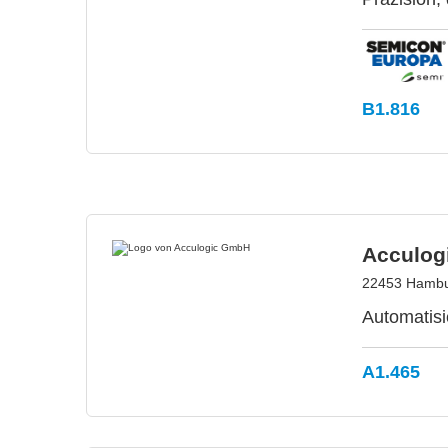
B1.816
Acculog
22453 Hambu
Automatisi
A1.465