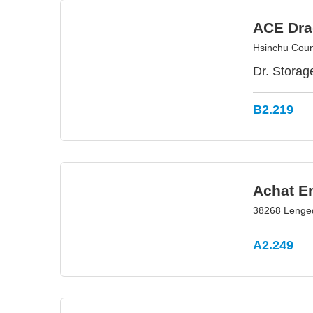
ACE Dra
Hsinchu Coun
Dr. Storag
B2.219
Achat E
38268 Lenge
A2.249