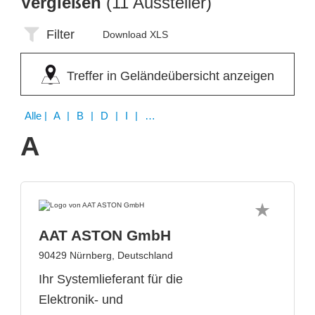
Vergießen
(11 Aussteller)
Filter
Download XLS
Treffer in Geländeübersicht anzeigen
Alle
| A | B | D | I | M | O | R
A
AAT ASTON GmbH
90429 Nürnberg, Deutschland
Ihr Systemlieferant für die
Elektronik- und