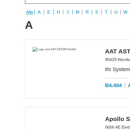
Alle
A
E
H
J
M
R
S
T
U
W
A
AAT AS
90429 Nürnbe
Ihr System
B4.404
Apollo S
5656 AE Eind