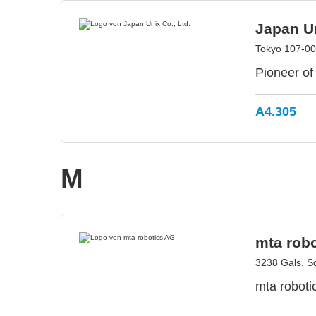
Japan Un
Tokyo 107-00
Pioneer of
A4.305
M
mta rob
3238 Gals, S
mta roboti