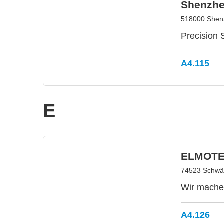
Shenzhe
518000 Shen
Precision 
A4.115
E
ELMOTE
74523 Schwäb
Wir machen
A4.126