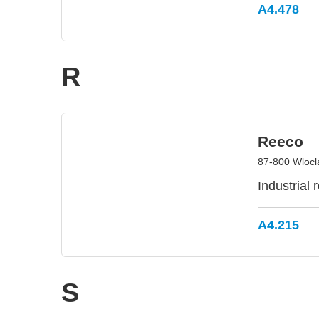
A4.478
R
Reeco
87-800 Wlocl
Industrial
A4.215
S