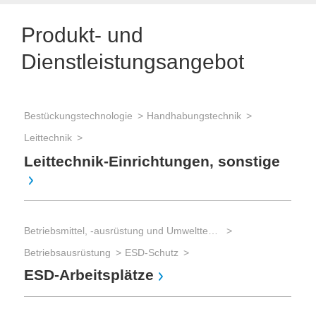
Produkt- und
Dienstleistungsangebot
Bestückungstechnologie
Handhabungstechnik
Leittechnik
Bet
La
Leittechnik-Einrichtungen, sonstige
Indu
Betriebsmittel, -ausrüstung und Umwelttechnik
Mes
Betriebsausrüstung
ESD-Schutz
AT
ESD-Arbeitsplätze
Mes