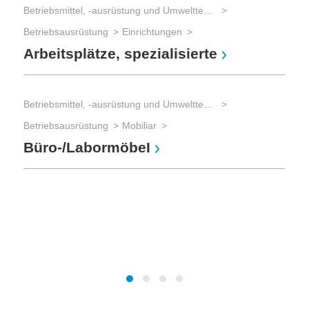
Betriebsmittel, -ausrüstung und Umwelttechnik
Mes
Betriebsausrüstung
Einrichtungen
Arbeitsplätze, spezialisierte
Elek
Ho
Betriebsmittel, -ausrüstung und Umwelttechnik
Betriebsausrüstung
Mobiliar
Mes
Büro-/LabormöbeI
Mes
Elek
El