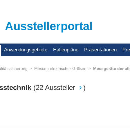
Ausstellerportal
Anwendungsgebiete
Hallenpläne
Präsentationen
Pr
litätssicherung
Messen elektrischer Größen
Messgeräte der al
esstechnik
(
22 Aussteller
)