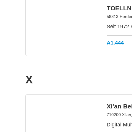
TOELLNE
58313 Herdec
Seit 1972 
A1.444
X
Xi'an Be
710200 Xi'an
Digital Mul