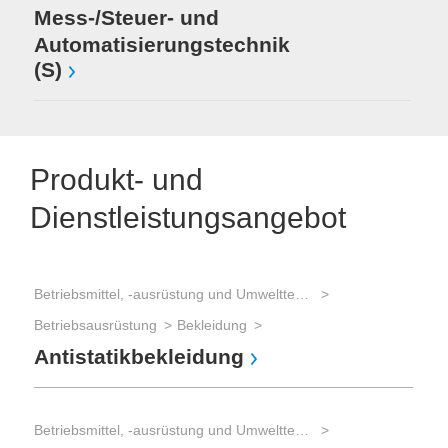
Mess-/Steuer- und
Automatisierungstechnik
(S)
Produkt- und
Dienstleistungsangebot
Betriebsmittel, -ausrüstung und Umwelttechnik
Mes
Betriebsausrüstung
Bekleidung
Ins
Antistatikbekleidung
Op
Betriebsmittel, -ausrüstung und Umwelttechnik
Mes