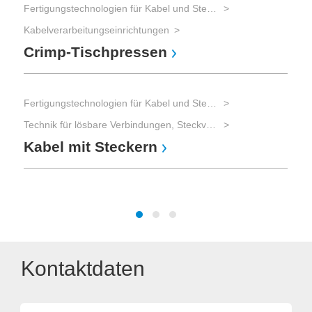
Fertigungstechnologien für Kabel und Steckverbinder
Kabelverarbeitungseinrichtungen
Hyb
Crimp-Tischpressen
Kun
Di
Fertigungstechnologien für Kabel und Steckverbinder
Technik für lösbare Verbindungen, Steckverbinder
Hyb
Kabel mit Steckern
Met
In
Kontaktdaten