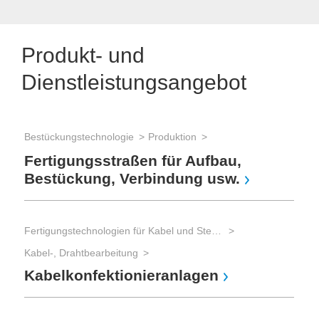
Produkt- und
Dienstleistungsangebot
Bestückungstechnologie
Produktion
Fertigungsstraßen für Aufbau,
Ver
Bestückung, Verbindung usw.
Ka
He
Fertigungstechnologien für Kabel und Steckverbinder
Kabel-, Drahtbearbeitung
Kabelkonfektionieranlagen
Ver
Ka