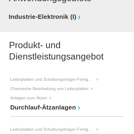
Industrie-Elektronik (I)
Produkt- und
Dienstleistungsangebot
Leiterplatten und Schaltungsträger-Fertigung
Chemische Bearbeitung von Leiterplatten
Lei
Anlagen zum Ätzen
Ent
Durchlauf-Ätzanlagen
En
Leiterplatten und Schaltungsträger-Fertigung