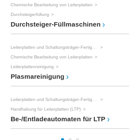
Chemische Bearbeitung von Leiterplatten
Lei
Durchsteigerfüllung
Bes
Durchsteiger-Füllmaschinen
Sp
Leiterplatten und Schaltungsträger-Fertigung
Chemische Bearbeitung von Leiterplatten
Lei
Leiterplattenreinigung
Tro
Plasmareinigung
Tr
Leiterplatten und Schaltungsträger-Fertigung
Handhabung für Leiterplatten (LTP)
Wär
Be-/Entladeautomaten für LTP
Tr