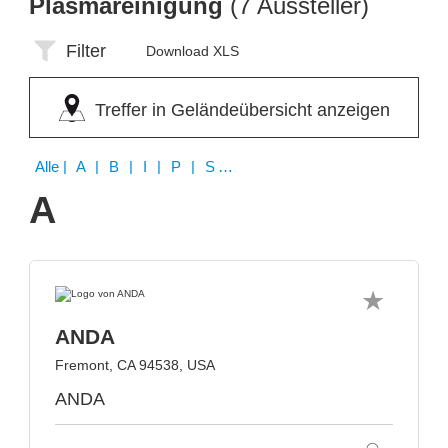
Plasmareinigung
(7 Aussteller)
Filter
Download XLS
Treffer in Geländeübersicht anzeigen
Alle
| A | B | I | P | S | W | Z
A
ANDA
Fremont, CA 94538, USA
ANDA