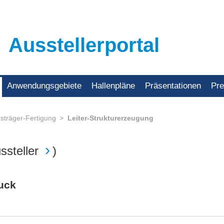
Ausstellerportal
Anwendungsgebiete
Hallenpläne
Präsentationen
Pr
gsträger-Fertigung
Leiter-Strukturerzeugung
ssteller
)
uck