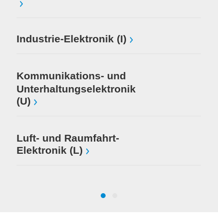
Me
Industrie-Elektronik (I)
Au
(S
Kommunikations- und
Unterhaltungselektronik
Me
(U)
Dr
In
Luft- und Raumfahrt-
Elektronik (L)
Mi
El