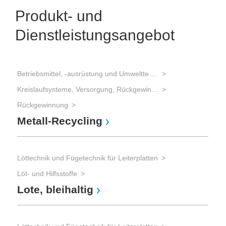
Produkt- und
Dienstleistungsangebot
Betriebsmittel, -ausrüstung und Umwelttechnik
Löt
Kreislaufsysteme, Versorgung, Rückgewinnung
Löt-
Lo
Rückgewinnung
Metall-Recycling
Löt
Löttechnik und Fügetechnik für Leiterplatten
Löt-
Fl
Löt- und Hilfsstoffe
Lote, bleihaltig
Löt