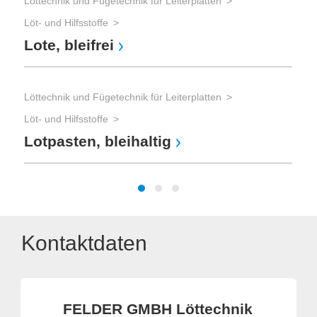
Löttechnik und Fügetechnik für Leiterplatten
Löt-
Lö
Löt- und Hilfsstoffe
Lote, bleifrei
Löt
Löttechnik und Fügetechnik für Leiterplatten
Löt
Lö
Löt- und Hilfsstoffe
Lotpasten, bleihaltig
Kontaktdaten
FELDER GMBH Löttechnik