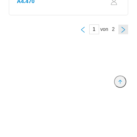
A4.470
von
Anbieter & Impressum
Datenschutz
Privatsphäre/Datenschutz