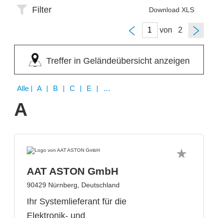
Filter
Download XLS
von
Treffer in Geländeübersicht anzeigen
Alle
| A | B | C | E | F | H | I | N | S | T | W
A
AAT ASTON GmbH
90429 Nürnberg, Deutschland
Ihr Systemlieferant für die
Elektronik- und