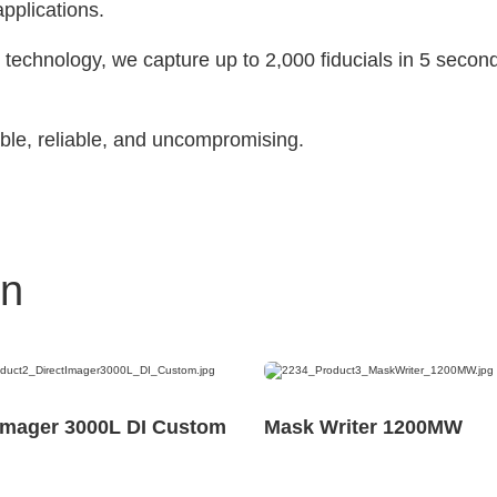
pplications.
echnology, we capture up to 2,000 fiducials in 5 seconds
able, reliable, and uncompromising.
en
 Imager 3000L DI Custom
Mask Writer 1200MW