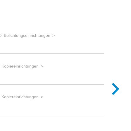
Belichtungseinrichtungen
micronano-p
Laserbe
 Kopiereinrichtungen
 Kopiereinrichtungen