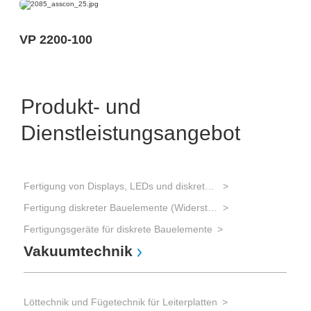
VP 2200-100
Produkt- und
Dienstleistungsangebot
Fertigung von Displays, LEDs und diskreten Bauelementen
Pro
Fertigung diskreter Bauelemente (Widerstände, Kondensatoren, Transistoren, Dioden)
Rep
En
Fertigungsgeräte für diskrete Bauelemente
Vakuumtechnik
Löttechnik und Fügetechnik für Leiterplatten