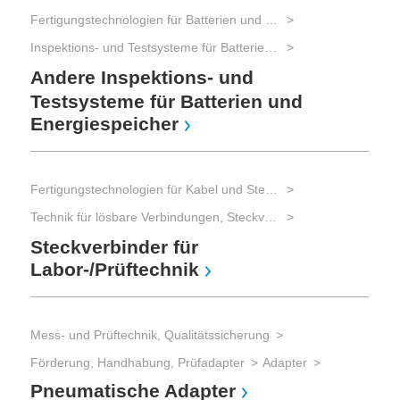
Fertigungstechnologien für Batterien und elektrische Energiespeicher
Mes
Inspektions- und Testsysteme für Batterien und elektrische Energiespeicher
Mes
Andere Inspektions- und
Tes
Testsysteme für Batterien und
Fu
Energiespeicher
Mes
Fertigungstechnologien für Kabel und Steckverbinder
Mes
Technik für lösbare Verbindungen, Steckverbinder
Mes
Steckverbinder für
Wi
Labor-/Prüftechnik
Mess- und Prüftechnik, Qualitätssicherung
Förderung, Handhabung, Prüfadapter
Adapter
Pneumatische Adapter